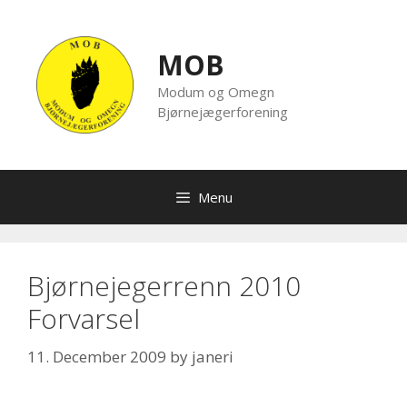
Skip
to
content
MOB
Modum og Omegn
Bjørnejægerforening
Menu
Bjørnejegerrenn 2010
Forvarsel
11. December 2009
by
janeri