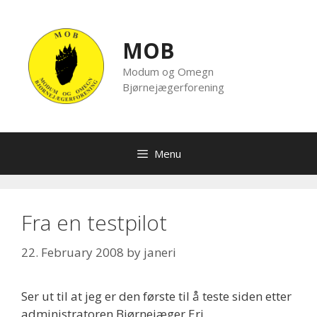
Skip
to
content
MOB
Modum og Omegn
Bjørnejægerforening
Menu
Fra en testpilot
22. February 2008
by
janeri
Ser ut til at jeg er den første til å teste siden etter
administratoren Bjørnejæger Eri.